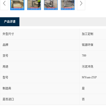
产品详请
外型尺寸
加工定制
品牌
铭源环保
789
货号
用途
污泥冲洗
MYuan-ZXP
型号
制造商
是
是否进口
否