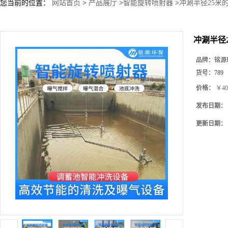
您当前的位置：
网站首页
>
产品展厅
>
智能旋转喷射器
>
冲涮半径25米的
冲涮半径
品牌：
铭源
货号：
789
价格：
￥40
发布日期：
更新日期：