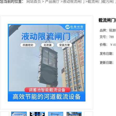
您当前的位置：
网站首页
>
产品展厅
>
液动限流闸门
>
截流闸门截污闸
截流闸门
品牌：
铭源
货号：
789
价格：
￥40
发布日期：
更新日期：