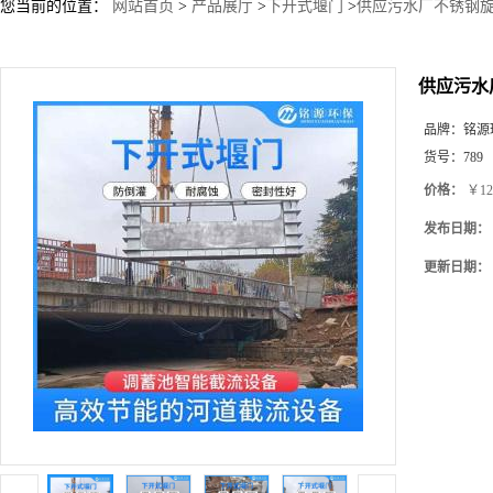
您当前的位置：
网站首页
>
产品展厅
>
下开式堰门
>
供应污水厂不锈钢旋
供应污水
品牌：
铭源
货号：
789
价格：
￥12
发布日期：
更新日期：