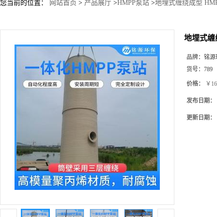
您当前的位置：
网站首页
>
产品展厅
>
HMPP泵站
>
地埋式缠绕成型 HM
地埋式缠
品牌：
铭源
货号：
789
价格：
￥16
发布日期：
更新日期：