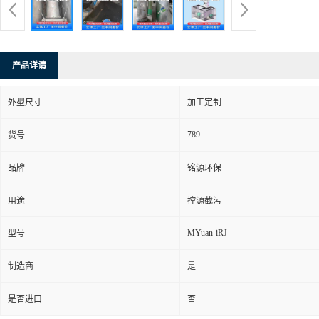
产品详请
外型尺寸
加工定制
789
货号
品牌
铭源环保
用途
控源截污
MYuan-iRJ
型号
制造商
是
是否进口
否