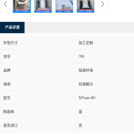
产品详请
外型尺寸
加工定制
789
货号
品牌
铭源环保
用途
控源截污
MYuan-iRJ
型号
制造商
是
是否进口
否