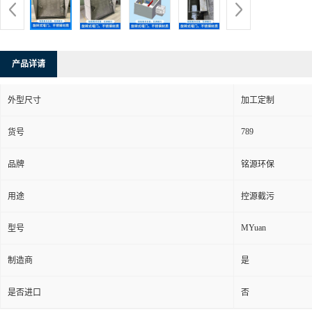
产品详请
外型尺寸
加工定制
789
货号
品牌
铭源环保
用途
控源截污
MYuan
型号
制造商
是
是否进口
否