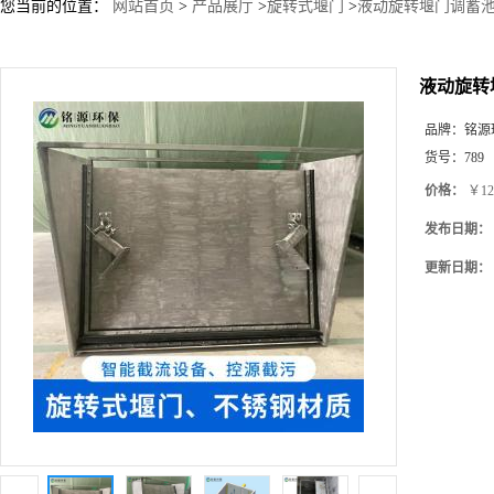
您当前的位置：
网站首页
>
产品展厅
>
旋转式堰门
>
液动旋转堰门调蓄池
液动旋转
品牌：
铭源
货号：
789
价格：
￥12
发布日期：
更新日期：