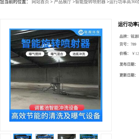
您当前的位置：
网站首页
>
产品展厅
>
智能旋转喷射器
>
运行功率高36
运行功率
品牌：
铭源
货号：
789
价格：
￥12
发布日期：
更新日期：