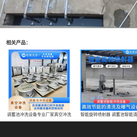
相关产品：
调蓄池冲洗设备专业厂家真空冲洗
智能旋转喷射器 调蓄池智能
装置厂家青岛铭源环保减少堵塞设
点对点面对面旋转清洗
备防腐蚀