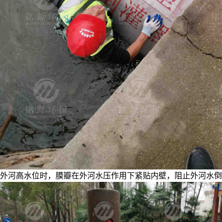
外河高水位时，膜瓣在外河水压作用下紧贴内壁，阻止外河水倒