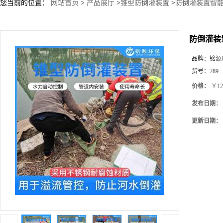
您当前的位置：
网站首页
>
产品展厅
>
锥型防倒灌装置
>
防倒灌装置智能
防倒灌装
品牌：
铭源
货号：
789
价格：
￥12
发布日期：
更新日期：