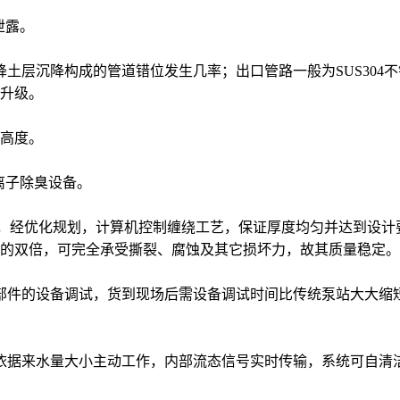
泄露。
下降土层沉降构成的管道错位发生几率；出口管路一般为SUS30
升级。
高度。
离子除臭设备。
RP材料，经优化规划，计算机控制缠绕工艺，保证厚度均匀并达到
的双倍，可完全承受撕裂、腐蚀及其它损坏力，故其质量稳定。
成各部件的设备调试，货到现场后需设备调试时间比传统泵站大大缩
水泵依据来水量大小主动工作，内部流态信号实时传输，系统可自