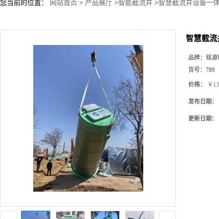
您当前的位置：
网站首页
>
产品展厅
>
智能截流井
>
智慧截流井设备一体
智慧截流
品牌：
铭源
货号：
789
价格：
￥13
发布日期：
更新日期：