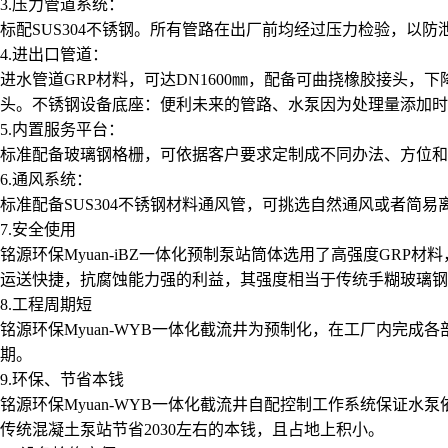
3.压力管道系统：
标配SUS304不锈钢。所有管路在出厂前均经过压力检验，以防
4.进出口管道：
进水管道GRP材料，可达DN1600㎜，配备可曲挠橡胶接头，
头。不锈钢设备底座：便利未来的管路、水泵因为处理量添加时
5.内置服务平台：
标准配备玻璃钢格栅，可依据客户要求定制成不同办法、方位和
6.通风系统：
标准配备SUS304不锈钢材料通风管，可挑选自然通风或者简易
7.安全使用
铭源环保Myuan-iBZ一体化预制泵站筒体选用了高强度G
运送快捷，抗腐蚀能力强的利益，其强度相当于传统手糊玻璃钢
8.工程周期短
铭源环保Myuan-WYB一体化截流井为预制化，在工厂内完
期。
9.环保、节省本钱
铭源环保Myuan-WYB一体化截流井自配控制工作系统保证
传统混凝土泵站节省2030左右的本钱，且占地上积小。