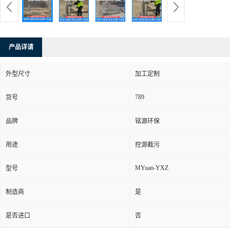
产品详请
外型尺寸
加工定制
789
货号
品牌
铭源环保
用途
控源截污
MYuan-YXZ
型号
制造商
是
是否进口
否