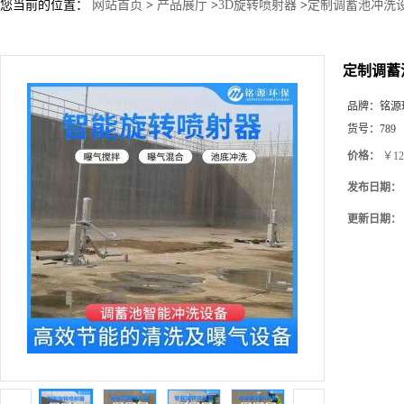
您当前的位置：
网站首页
>
产品展厅
>
3D旋转喷射器
>
定制调蓄池冲洗设
定制调蓄
品牌：
铭源
货号：
789
价格：
￥12
发布日期：
更新日期：