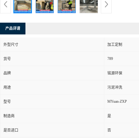
产品详请
外型尺寸
加工定制
789
货号
品牌
铭源环保
用途
污泥冲洗
MYuan-ZXP
型号
制造商
是
是否进口
否