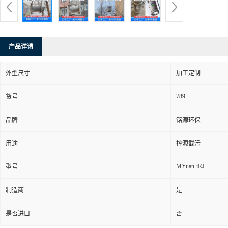
产品详请
外型尺寸
加工定制
789
货号
品牌
铭源环保
用途
控源截污
MYuan-iRJ
型号
制造商
是
是否进口
否