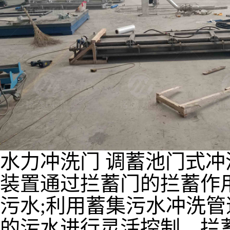
水力冲洗门 调蓄池门式冲
装置通过拦蓄门的拦蓄作
污水;利用蓄集污水冲洗管
的污水进行灵活控制。拦