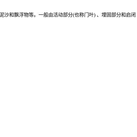
放泥沙和飘浮物等。一般由活动部分(也称门叶) 、埋固部分和启闭