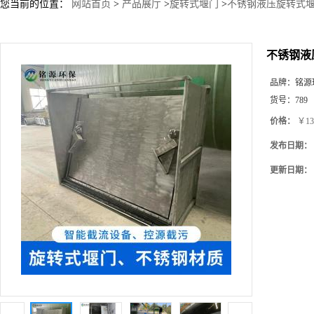
您当前的位置：
网站首页
>
产品展厅
>
旋转式堰门
>
不锈钢液压旋转式堰
不锈钢液
品牌：
铭源
货号：
789
价格：
￥13
发布日期：
更新日期：