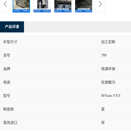
产品详请
外型尺寸
加工定制
789
货号
品牌
铭源环保
用途
控源截污
MYuan-YXY
型号
制造商
是
是否进口
否