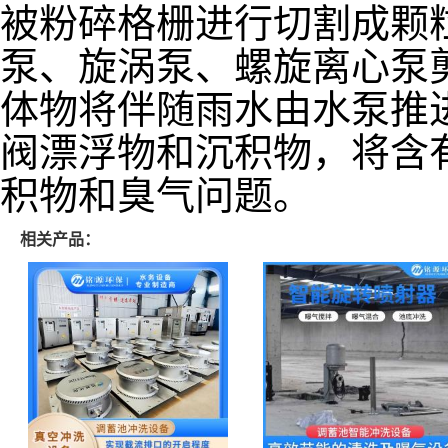
被粉碎格栅进行切割成颗
泵、旋涡泵、螺旋离心泵剪
体物将伴随雨水由水泵推
阀漂浮物和沉积物，将含
积物和臭气问题。
相关产品：