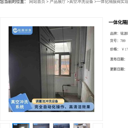
您当前的位置：
网站首页
>
产品展厅
>
真空冲洗设备
>
一体化隔膜阀实
一体化隔
品牌：
铭源
货号：
789
价格：
￥17
发布日期：
更新日期：