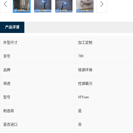
产品详请
外型尺寸
加工定制
789
货号
品牌
铭源环保
用途
控源截污
MYuan
型号
制造商
是
是否进口
否