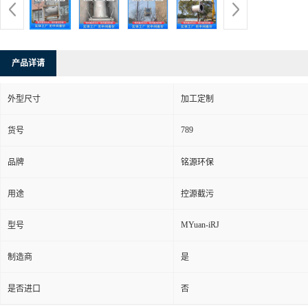
产品详请
外型尺寸
加工定制
789
货号
品牌
铭源环保
用途
控源截污
MYuan-iRJ
型号
制造商
是
是否进口
否