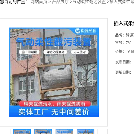
您当前的位置：
网站首页
>
产品展厅
>
气动柔性截污装置
>
插入式柔性截
插入式柔
品牌：
铭源
货号：
789
价格：
￥16
发布日期：
更新日期：