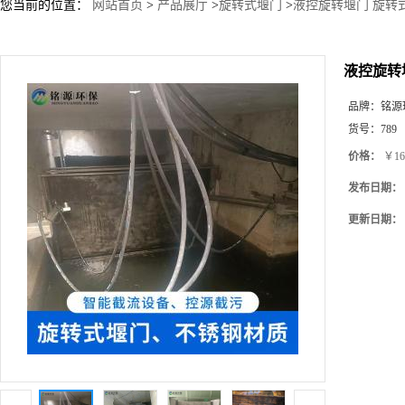
您当前的位置：
网站首页
>
产品展厅
>
旋转式堰门
>
液控旋转堰门 旋转
液控旋转
品牌：
铭源
货号：
789
价格：
￥16
发布日期：
更新日期：