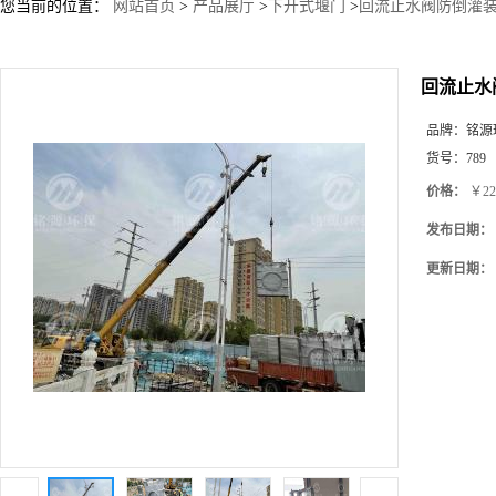
您当前的位置：
网站首页
>
产品展厅
>
下开式堰门
>
回流止水阀防倒灌装
回流止水
品牌：
铭源
货号：
789
价格：
￥22
发布日期：
更新日期：