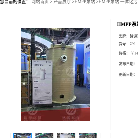
您当前的位置：
网站首页
>
产品展厅
>
HMPP泵站
>
HMPP泵站 一体化
HMPP
品牌：
铭源
货号：
789
价格：
￥14
发布日期：
更新日期：