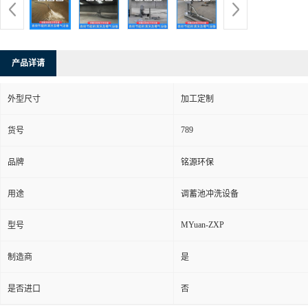
产品详请
外型尺寸
加工定制
789
货号
品牌
铭源环保
用途
调蓄池冲洗设备
MYuan-ZXP
型号
制造商
是
是否进口
否