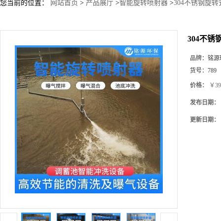
您当前的位置：
网站首页
>
产品展厅
>
智能旋转喷射器
>
304不锈钢旋
304不
品牌：
铭源
货号：
789
价格：
￥39
发布日期：
更新日期：