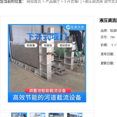
您当前的位置：
网站首页
>
产品展厅
>
下开式堰门
>
液压调流闸 调节式
液压调流
品牌：
铭源
货号：
789
价格：
￥37
发布日期：
更新日期：