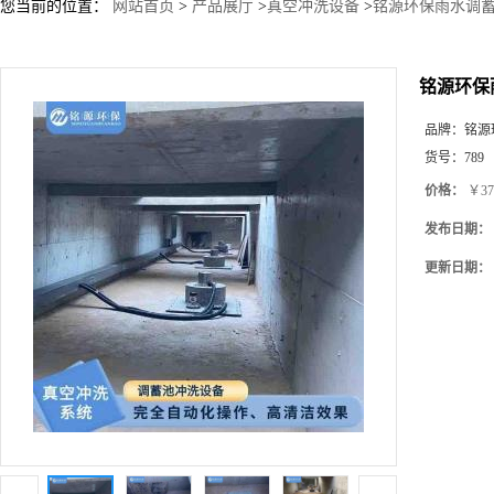
您当前的位置：
网站首页
>
产品展厅
>
真空冲洗设备
>
铭源环保雨水调蓄
铭源环保
品牌：
铭源
货号：
789
价格：
￥37
发布日期：
更新日期：