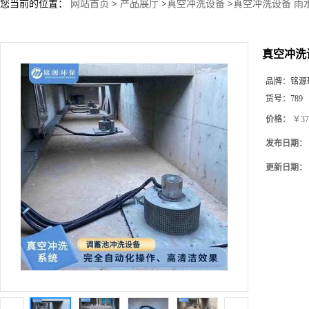
您当前的位置：
网站首页
>
产品展厅
>
真空冲洗设备
>
真空冲洗设备 雨
真空冲洗
品牌：
铭源
货号：
789
价格：
￥37
发布日期：
更新日期：