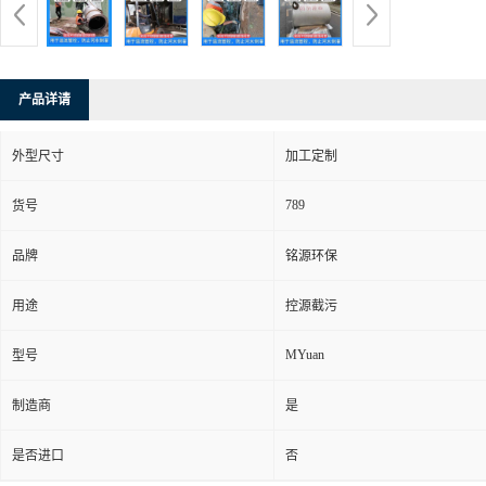
产品详请
外型尺寸
加工定制
789
货号
品牌
铭源环保
用途
控源截污
MYuan
型号
制造商
是
是否进口
否