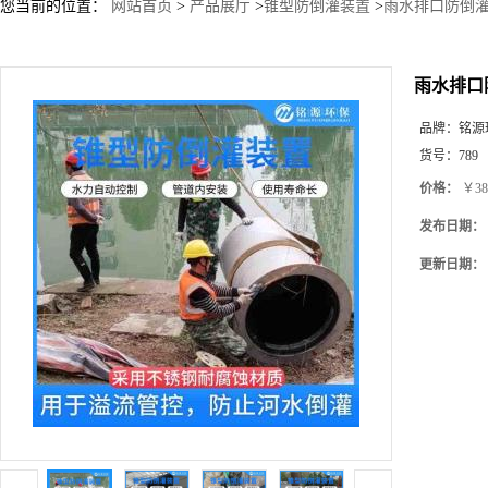
您当前的位置：
网站首页
>
产品展厅
>
锥型防倒灌装置
>
雨水排口防倒灌
雨水排口
品牌：
铭源
货号：
789
价格：
￥38
发布日期：
更新日期：