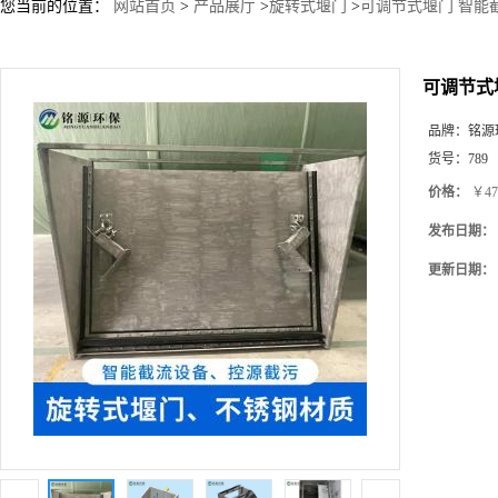
您当前的位置：
网站首页
>
产品展厅
>
旋转式堰门
>
可调节式堰门 智能
可调节式
品牌：
铭源
货号：
789
价格：
￥47
发布日期：
更新日期：