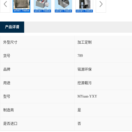
产品详请
外型尺寸
加工定制
789
货号
品牌
铭源环保
用途
控源截污
MYuan-YXY
型号
制造商
是
是否进口
否