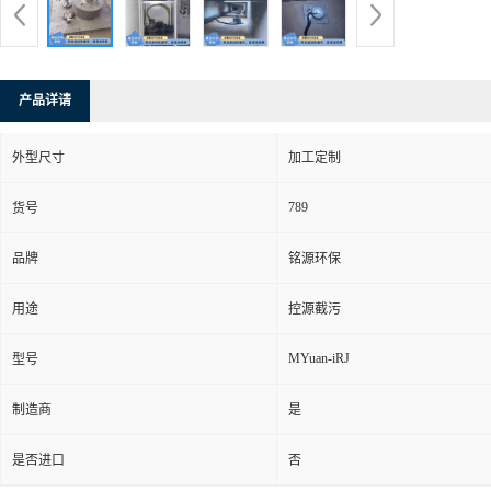
产品详请
外型尺寸
加工定制
789
货号
品牌
铭源环保
用途
控源截污
MYuan-iRJ
型号
制造商
是
是否进口
否