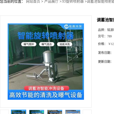
您当前的位置：
网站首页
>
产品展厅
>
3D旋转喷射器
>
调蓄池智能喷射器 
调蓄池智能
品牌：
铭源
货号：
789
价格：
￥62
发布日期：
更新日期：