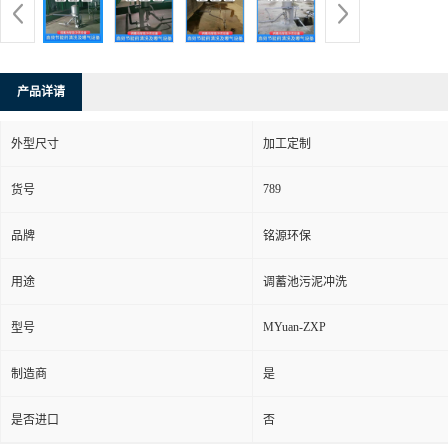
产品详请
外型尺寸
加工定制
789
货号
品牌
铭源环保
用途
调蓄池污泥冲洗
MYuan-ZXP
型号
制造商
是
是否进口
否