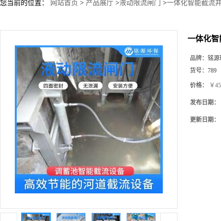
您当前的位置：
网站首页
>
产品展厅
>
液动限流闸门
>
一体化智能截流井
一体化智
品牌：
铭源
货号：
789
价格：
￥45
发布日期：
更新日期：