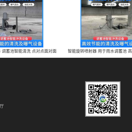
 调蓄池智能清洗 点对点面对面
智能旋转喷射器 用于雨水调蓄池 
旋转清洗
设备 上门安装
厅