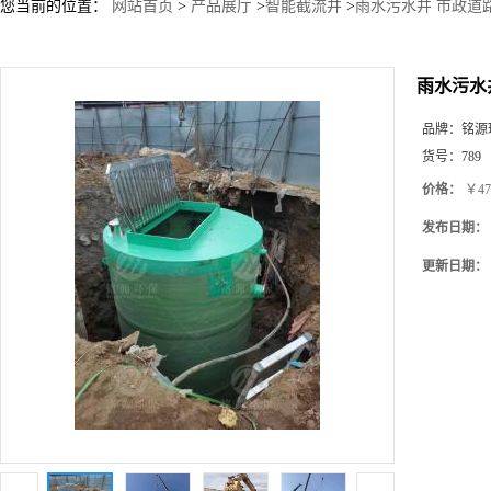
您当前的位置：
网站首页
>
产品展厅
>
智能截流井
>
雨水污水井 市政道
雨水污水
品牌：
铭源
货号：
789
价格：
￥47
发布日期：
更新日期：