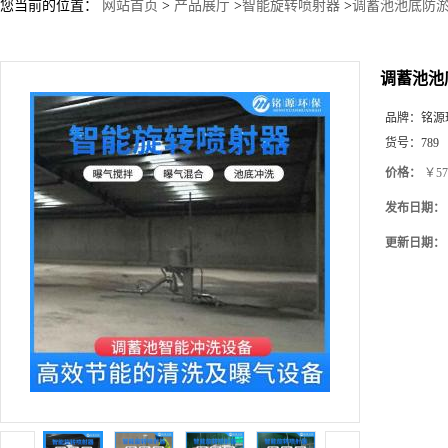
您当前的位置：
网站首页
>
产品展厅
>
智能旋转喷射器
>
调蓄池池底防淤
调蓄池池
品牌：
铭源
货号：
789
价格：
￥57
发布日期：
更新日期：