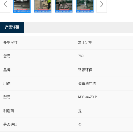
产品详请
外型尺寸
加工定制
789
货号
品牌
铭源环保
用途
调蓄池冲洗
MYuan-ZXP
型号
制造商
是
是否进口
否