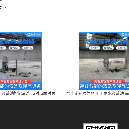
理。
 调蓄池智能清洗 点对点面对面
智能旋转喷射器 用于雨水调蓄池 
旋转清洗
设备 上门安装