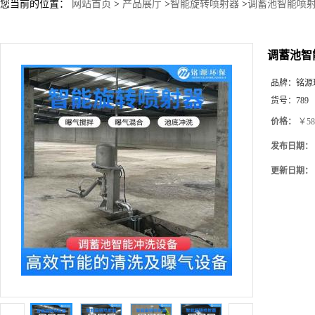
您当前的位置：
网站首页
>
产品展厅
>
智能旋转喷射器
>
调蓄池智能喷射器
调蓄池智能
品牌：
铭源
货号：
789
价格：
￥58
发布日期：
更新日期：