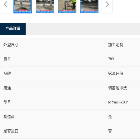
产品详请
外型尺寸
加工定制
789
货号
品牌
铭源环保
用途
调蓄池冲洗
MYuan-ZXP
型号
制造商
是
是否进口
否