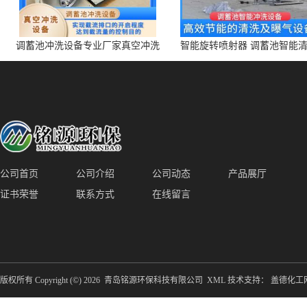
调蓄池冲洗设备专业厂家真空冲洗
智能旋转喷射器 调蓄池智能
装置厂家青岛铭源环保减少堵塞设
点对点面对面旋转清洗
备防腐蚀
公司首页
公司介绍
公司动态
产品展厅
证书荣誉
联系方式
在线留言
版权所有 Copyright (©) 2026
青岛铭源环保科技有限公司
XML
技术支持：
盖德化工