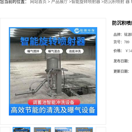
您当前的位置：
网站首页
>
产品展厅
>
智能旋转喷射器
>
防沉积喷射 器
防沉积喷
品牌：
铭源
货号：
789
价格：
￥54
发布日期：
更新日期：