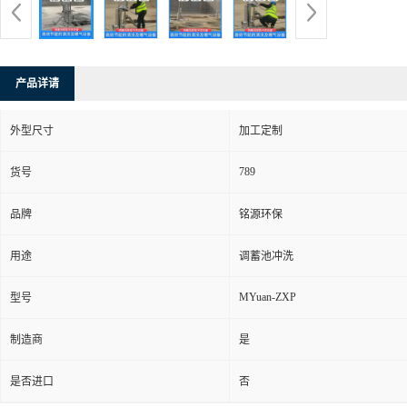
产品详请
外型尺寸
加工定制
789
货号
品牌
铭源环保
用途
调蓄池冲洗
MYuan-ZXP
型号
制造商
是
是否进口
否