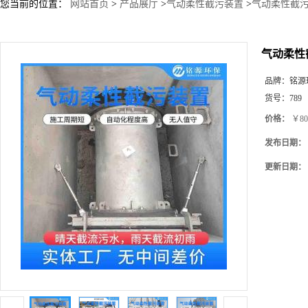
您当前的位置：
网站首页
>
产品展厅
>
气动柔性截污装置
>
气动柔性截污
气动柔性
品牌：
铭源
货号：
789
价格：
￥80
发布日期：
更新日期：