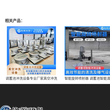
相关产品：
调蓄池冲洗设备专业厂家真空冲洗
智能旋转喷射器 调蓄池智能
装置厂家青岛铭源环保减少堵塞设
点对点面对面旋转清洗
备防腐蚀