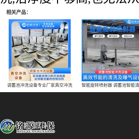
相关产品：
调蓄池冲洗设备专业厂家真空冲洗
智能旋转喷射器 调蓄池智能
装置厂家青岛铭源环保减少堵塞设
点对点面对面旋转清洗
备防腐蚀