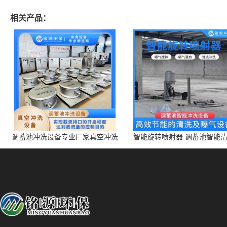
相关产品：
调蓄池冲洗设备专业厂家真空冲洗
智能旋转喷射器 调蓄池智能
装置厂家青岛铭源环保减少堵塞设
点对点面对面旋转清洗
备防腐蚀