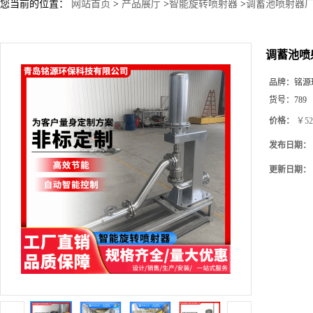
您当前的位置：
网站首页
>
产品展厅
>
智能旋转喷射器
>
调蓄池喷射器厂
调蓄池喷
品牌：
铭源
货号：
789
价格：
￥52
发布日期：
更新日期：