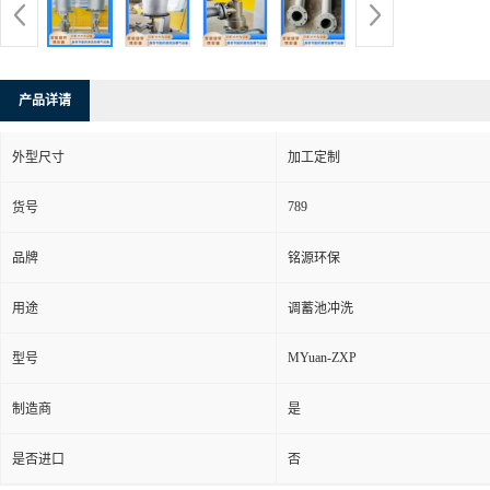
产品详请
外型尺寸
加工定制
789
货号
品牌
铭源环保
用途
调蓄池冲洗
MYuan-ZXP
型号
制造商
是
是否进口
否