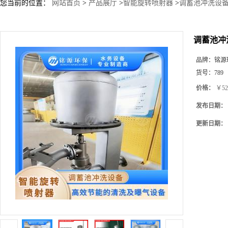
您当前的位置：
网站首页
>
产品展厅
>
智能旋转喷射器
>
调蓄池冲洗设
调蓄池冲
品牌：
铭源
货号：
789
价格：
￥52
发布日期：
更新日期：