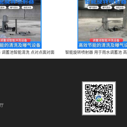
 调蓄池智能清洗 点对点面对面
智能旋转喷射器 用于雨水调蓄池 
旋转清洗
设备 上门安装
厅