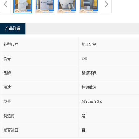
产品详请
外型尺寸
加工定制
789
货号
品牌
铭源环保
用途
控源截污
MYuan-YXZ
型号
制造商
是
是否进口
否