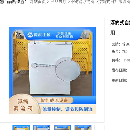
您当前的位置：
网站首页
>
产品展厅
>
不锈钢浮筒阀
>
浮筒式自控限流阀
浮筒式自
用
品牌：
铭源
货号：
789
价格：
￥40
发布日期：
更新日期：