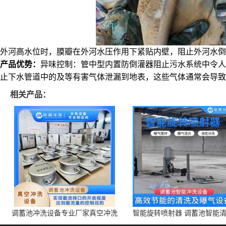
外河高水位时，膜瓣在外河水压作用下紧贴内壁，阻止外河水倒
产品优势：
异味控制：管中型内置防倒灌器阻止污水系统中令人
止下水管道中的及等有害气体泄漏到地表，这些气体通常会导致
相关产品：
调蓄池冲洗设备专业厂家真空冲洗
智能旋转喷射器 调蓄池智能
装置厂家青岛铭源环保减少堵塞设
点对点面对面旋转清洗