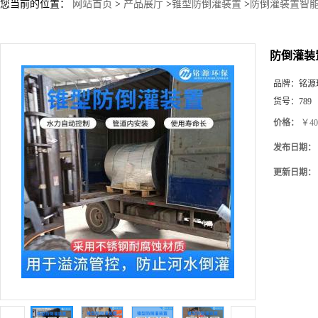
您当前的位置：
网站首页
>
产品展厅
>
锥型防倒灌装置
>
防倒灌装置智能
防倒灌装
品牌：
铭源
货号：
789
价格：
￥40
发布日期：
更新日期：