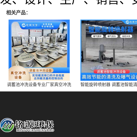
相关产品：
调蓄池冲洗设备专业厂家真空冲洗
智能旋转喷射器 调蓄池智能
装置厂家青岛铭源环保减少堵塞设
点对点面对面旋转清洗
备防腐蚀