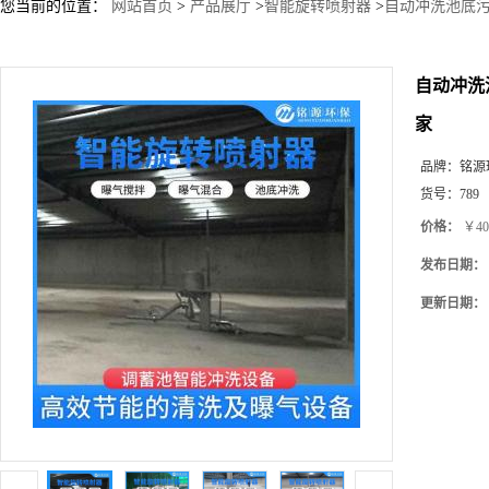
您当前的位置：
网站首页
>
产品展厅
>
智能旋转喷射器
>
自动冲洗池底污
自动冲洗
家
品牌：
铭源
货号：
789
价格：
￥40
发布日期：
更新日期：