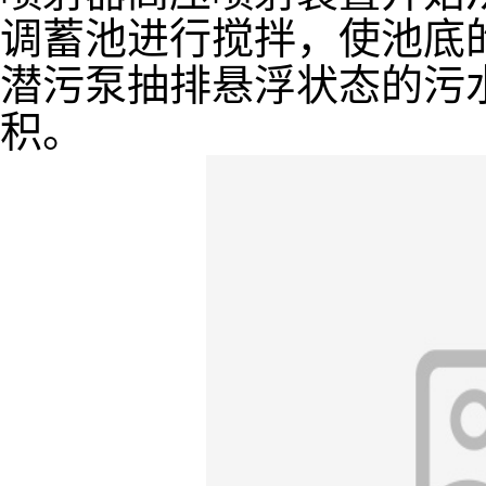
调蓄池进行搅拌，使池底
潜污泵抽排悬浮状态的污
积。