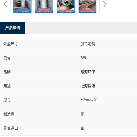
产品详请
外型尺寸
加工定制
789
货号
品牌
铭源环保
用途
控源截污
MYuan-iRJ
型号
制造商
是
是否进口
否