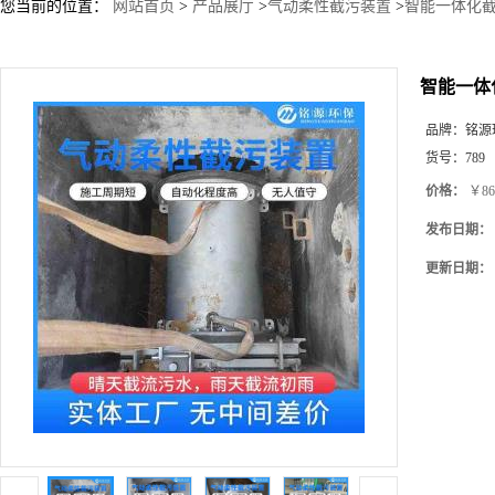
您当前的位置：
网站首页
>
产品展厅
>
气动柔性截污装置
>
智能一体化截
智能一体
品牌：
铭源
货号：
789
价格：
￥86
发布日期：
更新日期：