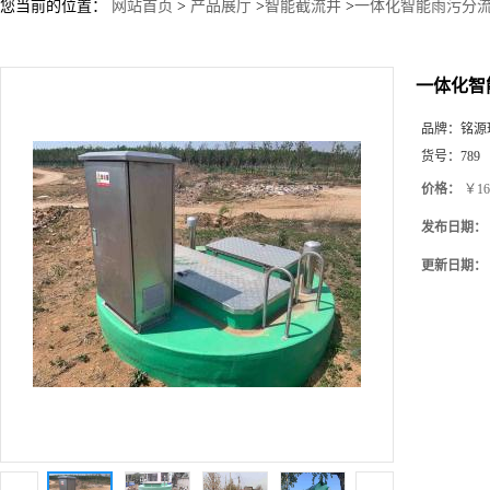
您当前的位置：
网站首页
>
产品展厅
>
智能截流井
>
一体化智能雨污分流
一体化智
品牌：
铭源
货号：
789
价格：
￥16
发布日期：
更新日期：