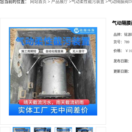
您当前的位置：
网站首页
>
产品展厅
>
气动柔性截污装置
>
气动隔膜阀DN
气动隔膜阀
品牌：
铭源
货号：
789
价格：
￥16
发布日期：
更新日期：