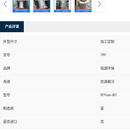
产品详请
外型尺寸
加工定制
789
货号
品牌
铭源环保
用途
控源截污
MYuan-iRJ
型号
制造商
是
是否进口
否