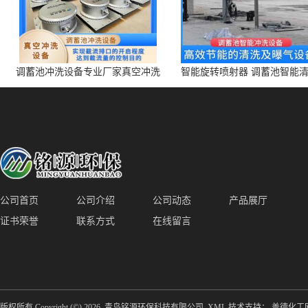
调蓄池冲洗设备专业厂家真空冲洗
智能旋转喷射器 调蓄池智能
装置厂家青岛铭源环保减少堵塞设
点对点面对面旋转清洗
备防腐蚀
公司首页
公司介绍
公司动态
产品展厅
证书荣誉
联系方式
在线留言
版权所有 Copyright (©) 2026
青岛铭源环保科技有限公司
XML
技术支持：
盖德化工