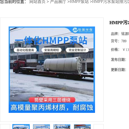
您当前的位置：
网站首页
>
产品展厅
>
HMPP泵站
>
HMPP污水泵站排污
HMPP
品牌：
铭源
货号：
789
价格：
￥13
发布日期：
更新日期：