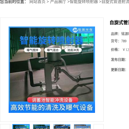
您当前的位置：
网站首页
>
产品展厅
>
智能旋转喷射器
>
自旋式管道射流
自旋式管
品牌：
铭源
货号：
789
价格：
￥12
发布日期：
更新日期：