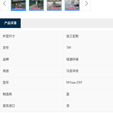
产品详请
外型尺寸
加工定制
789
货号
品牌
铭源环保
用途
污泥冲洗
MYuan-ZXP
型号
制造商
是
是否进口
否